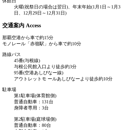
休館日
火曜(祝祭日の場合は翌日)、年末年始(1月1日～1月3
日、12月29日～12月31日)
交通案内 Access
那覇空港から車で約15分
モノレール「赤嶺駅」から車で約10分
路線バス
45番(与根線)
与根公民館入口より徒歩約3分
95番(空港あしびなー線)
アウトレットモ ールあしびなーより徒歩約10分
駐車場
第1駐車場(体育館側)
普通自動車：131台
身障者専用：3台
第2駐車場(庭球場側)
普通自動車：80台