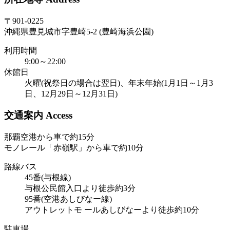
〒901-0225
沖縄県豊見城市字豊崎5-2 (豊崎海浜公園)
利用時間
9:00～22:00
休館日
火曜(祝祭日の場合は翌日)、年末年始(1月1日～1月3
日、12月29日～12月31日)
交通案内 Access
那覇空港から車で約15分
モノレール「赤嶺駅」から車で約10分
路線バス
45番(与根線)
与根公民館入口より徒歩約3分
95番(空港あしびなー線)
アウトレットモ ールあしびなーより徒歩約10分
駐車場