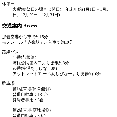
休館日
火曜(祝祭日の場合は翌日)、年末年始(1月1日～1月3
日、12月29日～12月31日)
交通案内 Access
那覇空港から車で約15分
モノレール「赤嶺駅」から車で約10分
路線バス
45番(与根線)
与根公民館入口より徒歩約3分
95番(空港あしびなー線)
アウトレットモ ールあしびなーより徒歩約10分
駐車場
第1駐車場(体育館側)
普通自動車：131台
身障者専用：3台
第2駐車場(庭球場側)
普通自動車：80台