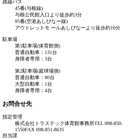
路線バス
45番(与根線)
与根公民館入口より徒歩約3分
95番(空港あしびなー線)
アウトレットモ ールあしびなーより徒歩約10分
駐車場
第1駐車場(体育館側)
普通自動車：131台
身障者専用：3台
第2駐車場(庭球場側)
普通自動車：80台
大型自動車：1台
身障者専用：4台
お問合せ先
指定管理
株式会社トラステック
体育館事務所
TEL 098-850-
1550
FAX 098-851-8635
担当課